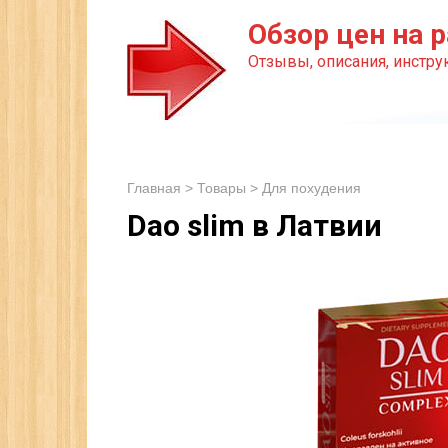
Перейти
Обзор цен на р
к
Отзывы, описания, инструк
контенту
Главная
>
Товары
>
Для похудения
Dao slim в Латвии