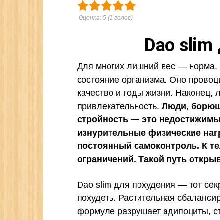
Оценка:
5
(
1
голос)
Dao slim
Для многих лишний вес — норма.
состояние организма. Оно провоц
качество и годы жизни. Наконец,
привлекательность.
Люди, борющ
стройность — это недостижимы
изнурительные физические нагр
постоянный самоконтроль. К те
ограничений. Такой путь открыв
Dao slim для похудения — тот сек
похудеть. Растительная сбаланси
формуле разрушает адипоциты, с