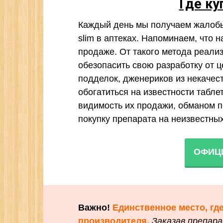
Где ку
Каждый день мы получаем жалобы 
slim в аптеках. Напоминаем, что 
продаже. От такого метода реали
обезопасить свою разработку от 
подделок, дженериков из некачес
обогатиться на известности табле
видимость их продажи, обманом п
покупку препарата на неизвестных
ОФИЦ
Важно!
Единственное место, где
производителя.
Заказав препара